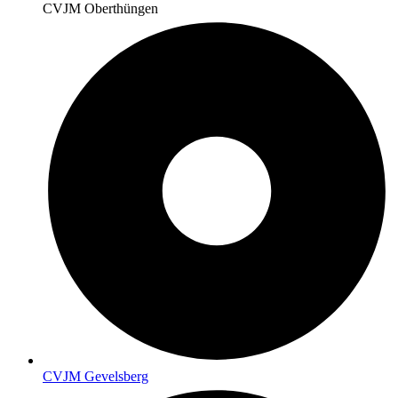
CVJM Oberthüngen
CVJM Gevelsberg