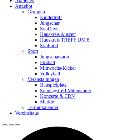
Aktuelles
Angebot
Gruppen
Kindertreff
Jungschar
SonDays
Hauskreis Auszeit
Hauskreis TREFF UM 8
Soulfood
Sport
Jungscharsport
Fußball
Mittwochs-Kicker
Volleyball
Veranstaltungen
Bauspielplatz
Sonntagstreff Miteinander
Konzerte & CRN
Märkte
Terminkalender
Vereinshaus