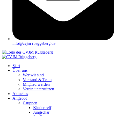
info@cvjm-rueggeberg.de
Start
Über uns
Wer wir sind
Vorstand & Team
Mitglied werden
Verein unterstützen
Aktuelles
Angebot
Gruppen
Kindertreff
Jungschar