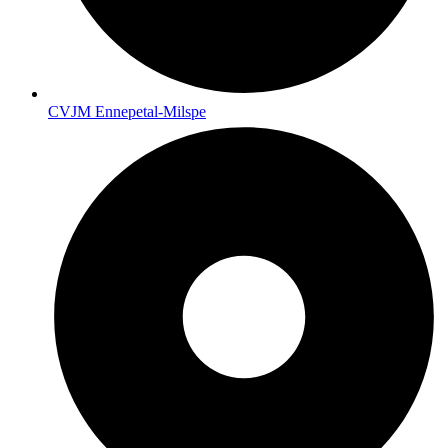
CVJM Ennepetal-Milspe