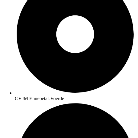
CVJM Ennepetal-Voerde