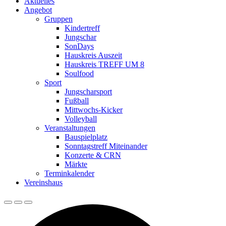
Aktuelles
Angebot
Gruppen
Kindertreff
Jungschar
SonDays
Hauskreis Auszeit
Hauskreis TREFF UM 8
Soulfood
Sport
Jungscharsport
Fußball
Mittwochs-Kicker
Volleyball
Veranstaltungen
Bauspielplatz
Sonntagstreff Miteinander
Konzerte & CRN
Märkte
Terminkalender
Vereinshaus