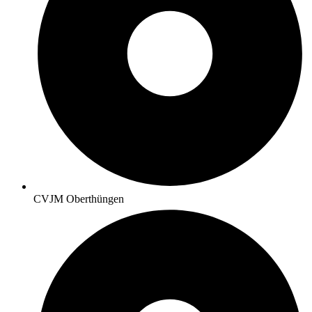
CVJM Oberthüngen