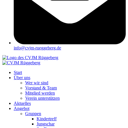
info@cvjm-rueggeberg.de
Start
Über uns
Wer wir sind
Vorstand & Team
Mitglied werden
Verein unterstützen
Aktuelles
Angebot
Gruppen
Kindertreff
Jungschar