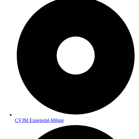
CVJM Ennepetal-Milspe