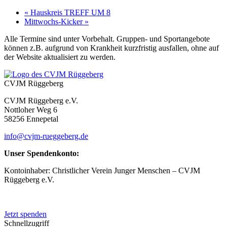
«
Hauskreis TREFF UM 8
Mittwochs-Kicker
»
Alle Termine sind unter Vorbehalt. Gruppen- und Sportangebote
können z.B. aufgrund von Krankheit kurzfristig ausfallen, ohne auf
der Website aktualisiert zu werden.
CVJM Rüggeberg
CVJM Rüggeberg e.V.
Nottloher Weg 6
58256 Ennepetal
info@cvjm-rueggeberg.de
Unser Spendenkonto:
Kontoinhaber: Christlicher Verein Junger Menschen – CVJM
Rüggeberg e.V.
IBAN: DE50 4545 0050 0083 0048 20
Jetzt spenden
Schnellzugriff