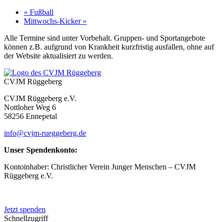
«
Fußball
Mittwochs-Kicker
»
Alle Termine sind unter Vorbehalt. Gruppen- und Sportangebote
können z.B. aufgrund von Krankheit kurzfristig ausfallen, ohne auf
der Website aktualisiert zu werden.
CVJM Rüggeberg
CVJM Rüggeberg e.V.
Nottloher Weg 6
58256 Ennepetal
info@cvjm-rueggeberg.de
Unser Spendenkonto:
Kontoinhaber: Christlicher Verein Junger Menschen – CVJM
Rüggeberg e.V.
IBAN: DE50 4545 0050 0083 0048 20
Jetzt spenden
Schnellzugriff