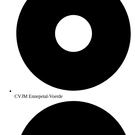
CVJM Ennepetal-Voerde