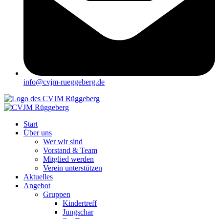
info@cvjm-rueggeberg.de
Start
Über uns
Wer wir sind
Vorstand & Team
Mitglied werden
Verein unterstützen
Aktuelles
Angebot
Gruppen
Kindertreff
Jungschar