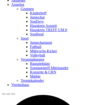
Aktuelles
Angebot
Gruppen
Kindertreff
Jungschar
SonDays
Hauskreis Auszeit
Hauskreis TREFF UM 8
Soulfood
Sport
Jungscharsport
Fußball
Mittwochs-Kicker
Volleyball
Veranstaltungen
Bauspielplatz
Sonntagstreff Miteinander
Konzerte & CRN
Märkte
Terminkalender
Vereinshaus