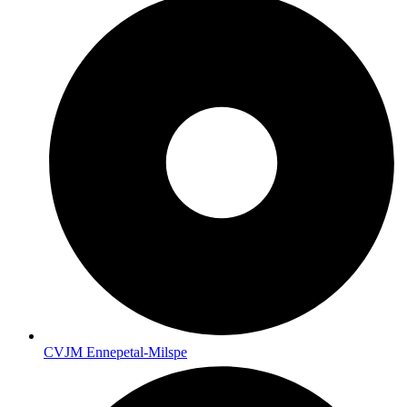
CVJM Ennepetal-Milspe