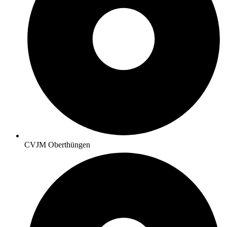
CVJM Oberthüngen