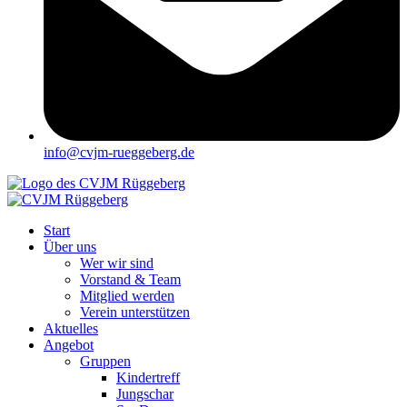
info@cvjm-rueggeberg.de
Start
Über uns
Wer wir sind
Vorstand & Team
Mitglied werden
Verein unterstützen
Aktuelles
Angebot
Gruppen
Kindertreff
Jungschar