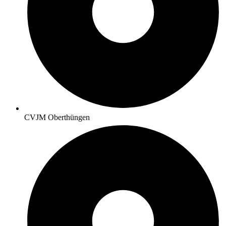
CVJM Oberthüngen