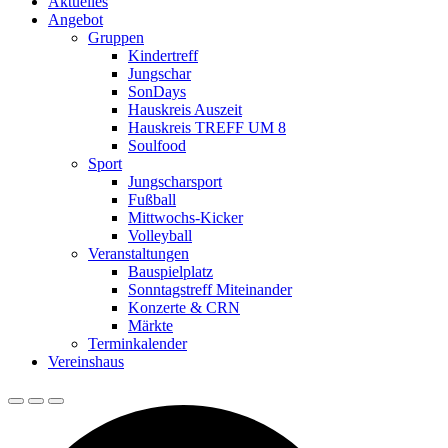
Aktuelles
Angebot
Gruppen
Kindertreff
Jungschar
SonDays
Hauskreis Auszeit
Hauskreis TREFF UM 8
Soulfood
Sport
Jungscharsport
Fußball
Mittwochs-Kicker
Volleyball
Veranstaltungen
Bauspielplatz
Sonntagstreff Miteinander
Konzerte & CRN
Märkte
Terminkalender
Vereinshaus