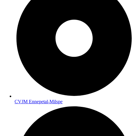
CVJM Ennepetal-Milspe