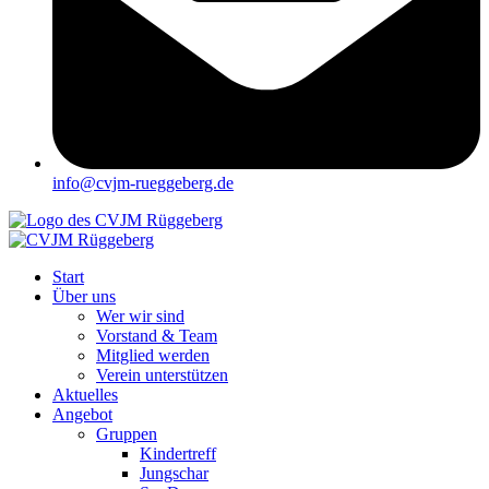
info@cvjm-rueggeberg.de
Start
Über uns
Wer wir sind
Vorstand & Team
Mitglied werden
Verein unterstützen
Aktuelles
Angebot
Gruppen
Kindertreff
Jungschar