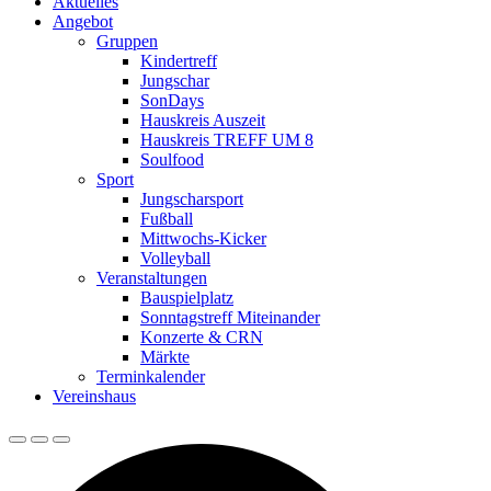
Aktuelles
Angebot
Gruppen
Kindertreff
Jungschar
SonDays
Hauskreis Auszeit
Hauskreis TREFF UM 8
Soulfood
Sport
Jungscharsport
Fußball
Mittwochs-Kicker
Volleyball
Veranstaltungen
Bauspielplatz
Sonntagstreff Miteinander
Konzerte & CRN
Märkte
Terminkalender
Vereinshaus