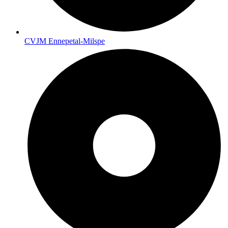
CVJM Ennepetal-Milspe