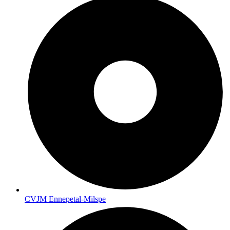
CVJM Ennepetal-Milspe