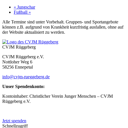
«
Jungschar
Fußball
»
Alle Termine sind unter Vorbehalt. Gruppen- und Sportangebote
können z.B. aufgrund von Krankheit kurzfristig ausfallen, ohne auf
der Website aktualisiert zu werden.
CVJM Rüggeberg
CVJM Rüggeberg e.V.
Nottloher Weg 6
58256 Ennepetal
info@cvjm-rueggeberg.de
Unser Spendenkonto:
Kontoinhaber: Christlicher Verein Junger Menschen – CVJM
Rüggeberg e.V.
IBAN: DE50 4545 0050 0083 0048 20
Jetzt spenden
Schnellzugriff