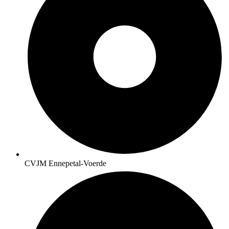
CVJM Ennepetal-Voerde