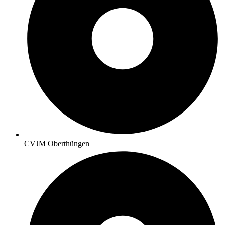
CVJM Oberthüngen