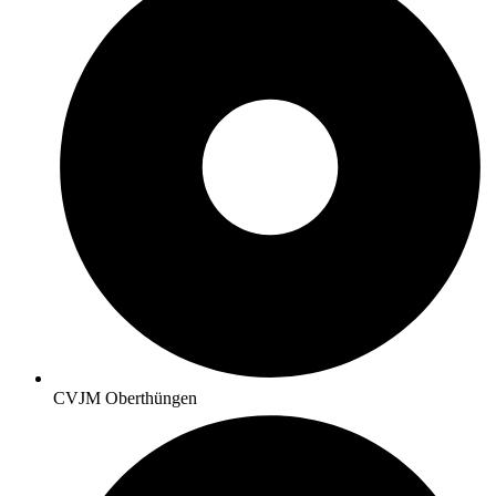
CVJM Oberthüngen