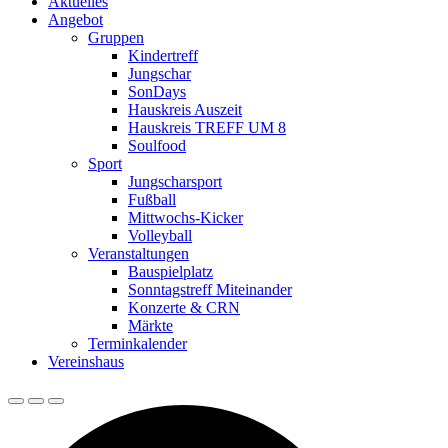
Aktuelles
Angebot
Gruppen
Kindertreff
Jungschar
SonDays
Hauskreis Auszeit
Hauskreis TREFF UM 8
Soulfood
Sport
Jungscharsport
Fußball
Mittwochs-Kicker
Volleyball
Veranstaltungen
Bauspielplatz
Sonntagstreff Miteinander
Konzerte & CRN
Märkte
Terminkalender
Vereinshaus