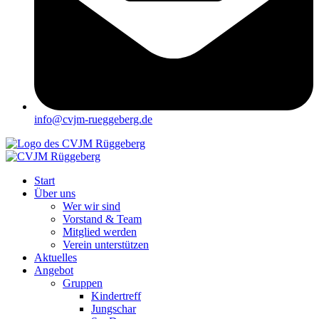
info@cvjm-rueggeberg.de
Start
Über uns
Wer wir sind
Vorstand & Team
Mitglied werden
Verein unterstützen
Aktuelles
Angebot
Gruppen
Kindertreff
Jungschar