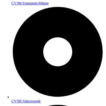
CVJM Ennepetal-Milspe
CVJM Altenvoerde