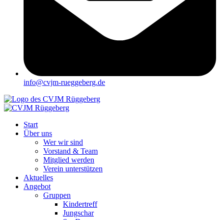
info@cvjm-rueggeberg.de
Start
Über uns
Wer wir sind
Vorstand & Team
Mitglied werden
Verein unterstützen
Aktuelles
Angebot
Gruppen
Kindertreff
Jungschar