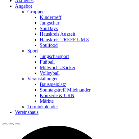
Aktuelles
Angebot
Gruppen
Kindertreff
Jungschar
SonDays
Hauskreis Auszeit
Hauskreis TREFF UM 8
Soulfood
Sport
Jungscharsport
Fußball
Mittwochs-Kicker
Volleyball
Veranstaltungen
Bauspielplatz
Sonntagstreff Miteinander
Konzerte & CRN
Märkte
Terminkalender
Vereinshaus